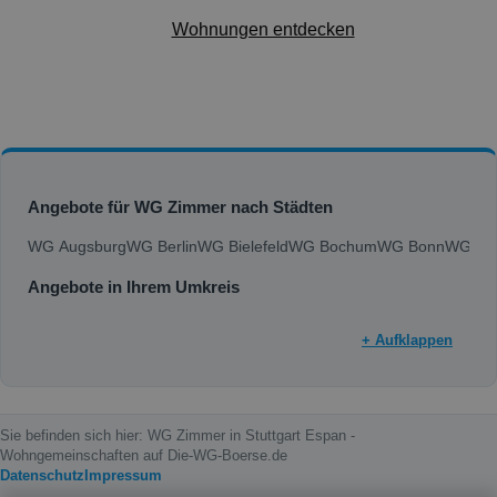
Wohnungen entdecken
Angebote für WG Zimmer nach Städten
WG Augsburg
WG Berlin
WG Bielefeld
WG Bochum
WG Bonn
WG Bra
Angebote in Ihrem Umkreis
+ Aufklappen
Sie befinden sich hier: WG Zimmer in Stuttgart Espan -
Wohngemeinschaften auf Die-WG-Boerse.de
Datenschutz
Impressum