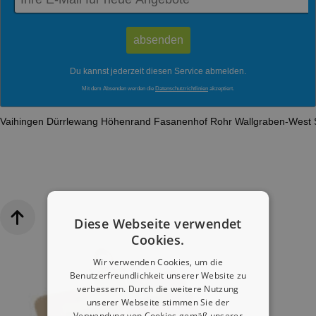
Du kannst jederzeit diesen Service abmelden.
Mit dem Absenden werden die
Datenschutzrichtlinien
akzeptiert.
Vaihingen
Dürrlewang
Höhenrand
Fasanenhof
Rohr
Wallgraben-West
Diese Webseite verwendet
Cookies.
Wir verwenden Cookies, um die
Benutzerfreundlichkeit unserer Website zu
verbessern. Durch die weitere Nutzung
unserer Webseite stimmen Sie der
Verwendung von Cookies gemäß unserer