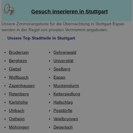
Gesuch inserieren in Stuttgart
Unsere Zimmerangebote für die Übernachtung in Stuttgart Espan
werden in der Regel von privaten Vermietern angeboten.
Unsere Top Stadtteile in Stuttgart
Bruderrain
Gehrenwald
Bergheim
Universität
Giebel
Seelberg
Wolfbusch
Espan
Zazenhausen
Muckensturm
Rotenberg
Keltersiedlung
Karlshöhe
Hallschlag
Uhlbach
Postdörfle
Ostheim
Veielbrunnen
Möhringen
Degerloch