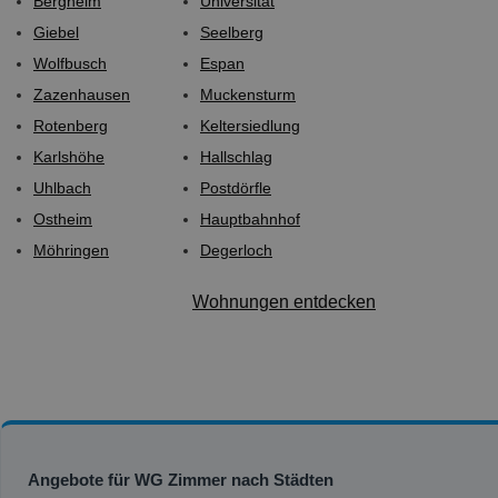
Bergheim
Universität
Giebel
Seelberg
Wolfbusch
Espan
Zazenhausen
Muckensturm
Rotenberg
Keltersiedlung
Karlshöhe
Hallschlag
Uhlbach
Postdörfle
Ostheim
Hauptbahnhof
Möhringen
Degerloch
Wohnungen entdecken
Angebote für WG Zimmer nach Städten