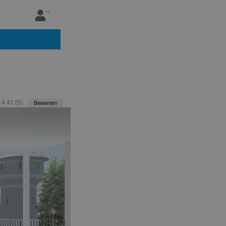
:
4,41
(
5
)
Bewerten