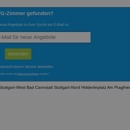
WG-Zimmer gefunden?
neue Angebote zu Ihrer Suche per E-Mail zu:
ederzeit diesen Service abmelden.
enden werden die
Datenschutzrichtlinien
akzeptiert.
Stuttgart-West
Bad Cannstatt
Stuttgart-Nord
Hölderlinplatz
Am Pragfrie