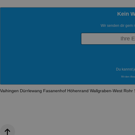
Kein 
Wir senden dir gern 
Du kannst j
Mit dem Abs
Vaihingen
Dürrlewang
Fasanenhof
Höhenrand
Wallgraben-West
Rohr