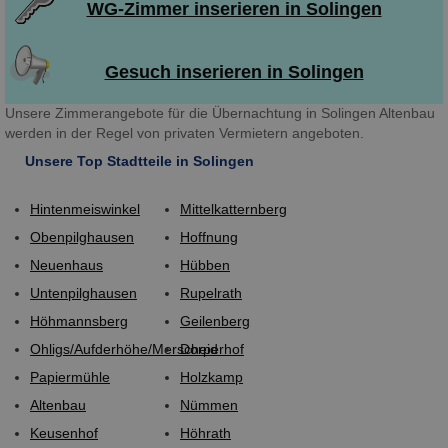
WG-Zimmer inserieren in Solingen
Gesuch inserieren in Solingen
Unsere Zimmerangebote für die Übernachtung in Solingen Altenbau
werden in der Regel von privaten Vermietern angeboten.
Unsere Top Stadtteile in Solingen
Hintenmeiswinkel
Mittelkatternberg
Obenpilghausen
Hoffnung
Neuenhaus
Hübben
Untenpilghausen
Rupelrath
Höhmannsberg
Geilenberg
Ohligs/Aufderhöhe/Merscheid
Dorperhof
Papiermühle
Holzkamp
Altenbau
Nümmen
Keusenhof
Höhrath