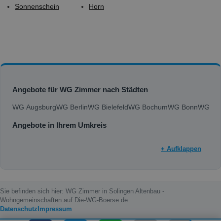
Sonnenschein
Horn
Angebote für WG Zimmer nach Städten
WG Augsburg
WG Berlin
WG Bielefeld
WG Bochum
WG Bonn
WG Bra
Angebote in Ihrem Umkreis
+ Aufklappen
Sie befinden sich hier: WG Zimmer in Solingen Altenbau -
Wohngemeinschaften auf Die-WG-Boerse.de
Datenschutz
Impressum