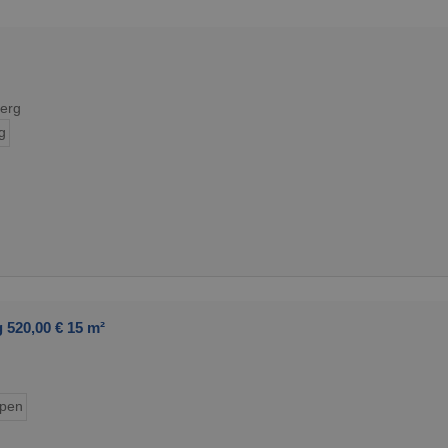
erg
g
520,00 € 15 m²
ypen