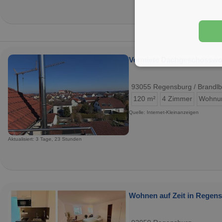
Vermiete Dachgeschosswo
93055 Regensburg / Brandlb
120 m²
4 Zimmer
Wohnu
Quelle: Internet-Kleinanzeigen
Aktualisiert: 3 Tage, 23 Stunden
Wohnen auf Zeit in Regens