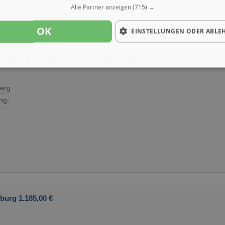
Alle Partner anzeigen
(715) →
OK
EINSTELLUNGEN ODER ABLE
hnung in Parsberg 4 Zimmer Küche Bad
erg
ng
burg 1.185,00 €