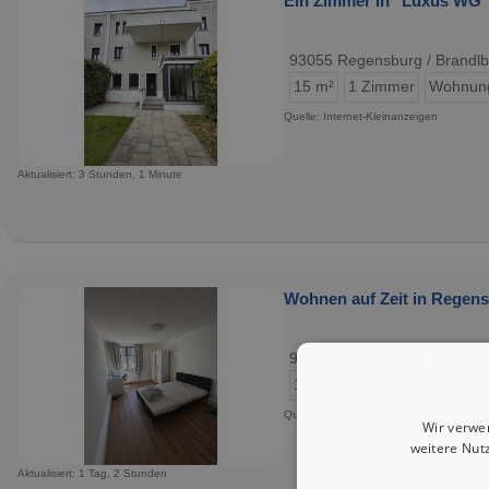
Ein Zimmer in "Luxus WG" 
93055 Regensburg / Brandlb
15 m²
1 Zimmer
Wohnun
Quelle: Internet-Kleinanzeigen
Aktualisiert: 3 Stunden, 1 Minute
Wohnen auf Zeit in Regens
93059 Regensburg
1 Zimmer
Zimmer
Quelle: Immobilienscout24.de
Wir verwe
weitere Nut
Aktualisiert: 1 Tag, 2 Stunden