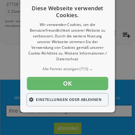
27726 Worpswede
Diese Webseite verwendet
2 Zimmer
Zimmer
Cookies.
Quelle: Immobilienscout24.de
Wir verwenden Cookies, um die
Aktualisiert: 1 Tag, 15 Stunden
Benutzerfreundlichkeit unserer Website zu
verbessern. Durch die weitere Nutzung
unserer Webseite stimmen Sie der
Verwendung von Cookies gemäß unserer
Cookie-Richtlinie zu.
Weitere Informationen /
1 - 2 von 2 Angebote
Datenschutz
Alle Partner anzeigen
(715) →
OK
Kein WG-Zimmer gefunden?
Wir senden dir gern neue Angebote zu Ihrer Suche per E-Mail zu:
EINSTELLUNGEN ODER ABLEHNEN