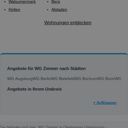
Walsumermark
Berg
Holten
Alstaden
Wohnungen entdecken
Angebote für WG Zimmer nach Städten
WG Augsburg
WG Berlin
WG Bielefeld
WG Bochum
WG Bonn
WG Bra
Angebote in Ihrem Umkreis
+ Aufklappen
Sie befinden sich hier: WG Zimmer in Oberhausen Unterstyrum -