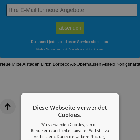
Du kannst jederzeit diesen Service abmelden.
Mit dem Absenden werden die
Datenschutzrichtlinien
akzeptiert.
Neue Mitte
Alstaden
Lirich
Borbeck
Alt-Oberhausen
Alsfeld
Königshard
Diese Webseite verwendet
Cookies.
Wir verwenden Cookies, um die
Benutzerfreundlichkeit unserer Website zu
verbessern. Durch die weitere Nutzung