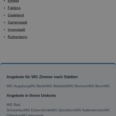
Einfeld
Faldera
Gadeland
Gartenstadt
Innenstadt
Ruthenberg
Angebote für WG Zimmer nach Städten
WG Augsburg
WG Berlin
WG Bielefeld
WG Bochum
WG Bonn
WG Bra
Angebote in Ihrem Umkreis
WG Bad
Schwartau
WG Eckernförde
WG Quickborn
WG Kaltenkirchen
WG B
Oldesloe
WG Henstedt-