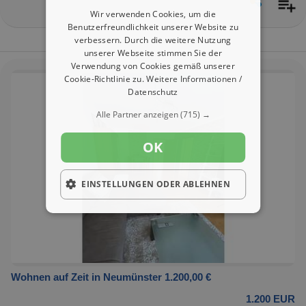
Wir verwenden Cookies, um die
Benutzerfreundlichkeit unserer Website zu
verbessern. Durch die weitere Nutzung
unserer Webseite stimmen Sie der
Verwendung von Cookies gemäß unserer
Cookie-Richtlinie zu.
Weitere Informationen /
Datenschutz
Alle Partner anzeigen
(715) →
OK
EINSTELLUNGEN ODER ABLEHNEN
Wohnen auf Zeit in Neumünster 1.200,00 €
1.200 EUR