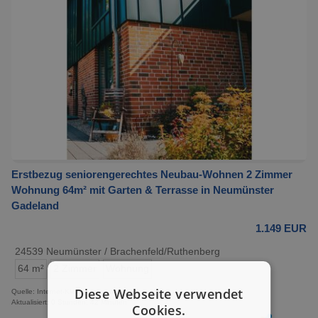
Erstbezug seniorengerechtes Neubau-Wohnen 2 Zimmer
Wohnung 64m² mit Garten & Terrasse in Neumünster
Gadeland
1.149 EUR
24539 Neumünster / Brachenfeld/Ruthenberg
64 m²
2 Zimmer
Wohnung
Diese Webseite verwendet
Quelle: Internet-Kleinanzeigen
Aktualisiert: 0 Stunden, 42 Minuten
Cookies.