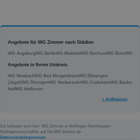
Angebote für WG Zimmer nach Städten
WG Augsburg
WG Berlin
WG Bielefeld
WG Bochum
WG Bonn
WG Bra
Angebote in Ihrem Umkreis
WG Mosbach
WG Bad Mergentheim
WG Ellwangen
(Jagst)
WG Öhringen
WG Neckarsulm
WG Crailsheim
WG Backnang
Hall
WG Heilbronn
+ Aufklappen
Sie befinden sich hier: WG Zimmer in Mulfingen Heimhausen -
Wohngemeinschaften auf Die-WG-Boerse.de
Datenschutz
Impressum