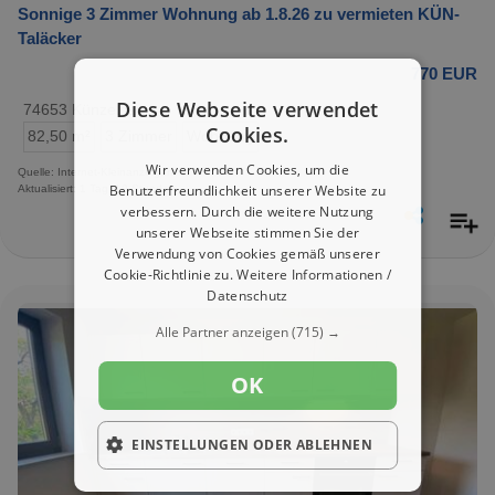
Sonnige 3 Zimmer Wohnung ab 1.8.26 zu vermieten KÜN-
Taläcker
770 EUR
Diese Webseite verwendet
74653 Künzelsau
Cookies.
82,50 m²
3 Zimmer
Wohnung
Wir verwenden Cookies, um die
Quelle: Internet-Kleinanzeigen
Benutzerfreundlichkeit unserer Website zu
Aktualisiert: 1 Tag, 19 Stunden
verbessern. Durch die weitere Nutzung
unserer Webseite stimmen Sie der
Verwendung von Cookies gemäß unserer
Cookie-Richtlinie zu.
Weitere Informationen /
Datenschutz
Alle Partner anzeigen
(715) →
OK
EINSTELLUNGEN ODER ABLEHNEN