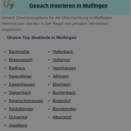
Gesuch inserieren in Mulfingen
Unsere Zimmerangebote für die Übernachtung in Mulfingen
Heimhausen werden in der Regel von privaten Vermietern
angeboten.
Unsere Top Stadtteile in Mulfingen
Bachmühle
Hollenbach
Birkenreisich
Hohenrot
Badhaus
Heimhausen
Hasenklinge
Ailringen
Zaisenhausen
Eberbach
Staigerbach
Buchenbach
Simprechtshausen
Bodenhof
Seidelklingen
Berndshofen
Ochsental
Albertshof
Jagstberg