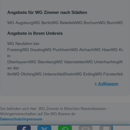
Angebote für WG Zimmer nach Städten
WG Augsburg
WG Berlin
WG Bielefeld
WG Bochum
WG Bonn
WG Bra
Angebote in Ihrem Umkreis
WG Neufahrn bei
Freising
WG Gauting
WG Puchheim
WG Aichach
WG Haar
WG Karlsf
in
Oberbayern
WG Starnberg
WG Vaterstetten
WG Unterhaching
WG Ge
an der
Ilm
WG Olching
WG Unterschleißheim
WG Erding
WG Fürstenfeldbr
+ Aufklappen
Sie befinden sich hier: WG Zimmer in München Maximilianeum -
Wohngemeinschaften auf Die-WG-Boerse.de
Datenschutz
Impressum