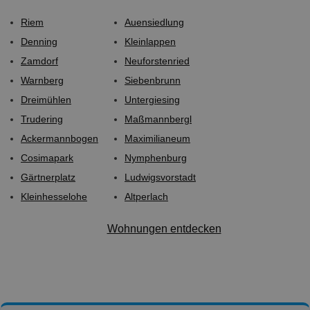
Riem
Auensiedlung
Denning
Kleinlappen
Zamdorf
Neuforstenried
Warnberg
Siebenbrunn
Dreimühlen
Untergiesing
Trudering
Maßmannbergl
Ackermannbogen
Maximilianeum
Cosimapark
Nymphenburg
Gärtnerplatz
Ludwigsvorstadt
Kleinhesselohe
Altperlach
Wohnungen entdecken