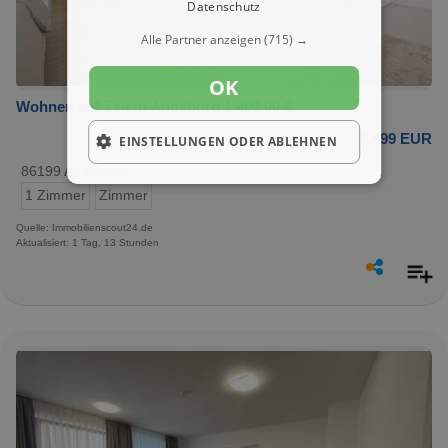
Datenschutz
Alle Partner anzeigen
(715) →
OK
Wohnen auf Zeit in Augsburg 1.499,00 €
1.499 EUR
EINSTELLUNGEN ODER ABLEHNEN
86199 Augsburg
1 Zimmer
Zimmer
Quelle: Immobilienscout24.de
Aktualisiert: 1 Tag, 13 Stunden