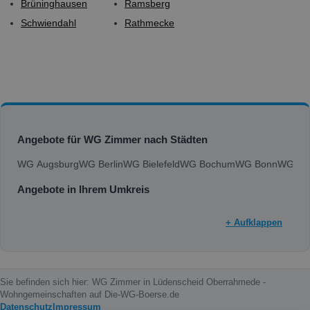
Brüninghausen
Ramsberg
Schwiendahl
Rathmecke
Angebote für WG Zimmer nach Städten
WG Augsburg
WG Berlin
WG Bielefeld
WG Bochum
WG Bonn
WG Bra
Angebote in Ihrem Umkreis
+ Aufklappen
Sie befinden sich hier: WG Zimmer in Lüdenscheid Oberrahmede -
Wohngemeinschaften auf Die-WG-Boerse.de
Datenschutz
Impressum