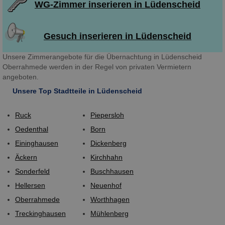
WG-Zimmer inserieren in Lüdenscheid
Gesuch inserieren in Lüdenscheid
Unsere Zimmerangebote für die Übernachtung in Lüdenscheid
Oberrahmede werden in der Regel von privaten Vermietern
angeboten.
Unsere Top Stadtteile in Lüdenscheid
Ruck
Piepersloh
Oedenthal
Born
Eininghausen
Dickenberg
Äckern
Kirchhahn
Sonderfeld
Buschhausen
Hellersen
Neuenhof
Oberrahmede
Worthhagen
Treckinghausen
Mühlenberg