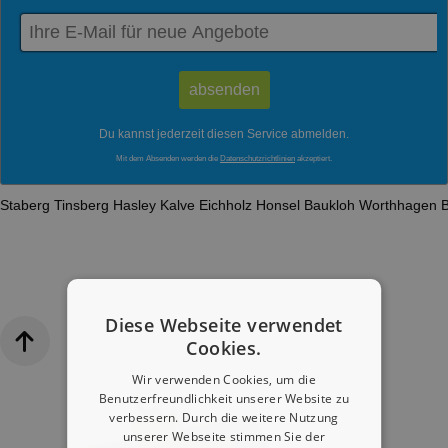
Du kannst jederzeit diesen Service abmelden.
Mit dem Absenden werden die
Datenschutzrichtlinien
akzeptiert.
Staberg
Tinsberg
Hasley
Kalve
Eichholz
Honsel
Baukloh
Worthhagen
Diese Webseite verwendet
Cookies.
Wir verwenden Cookies, um die
Benutzerfreundlichkeit unserer Website zu
verbessern. Durch die weitere Nutzung
unserer Webseite stimmen Sie der