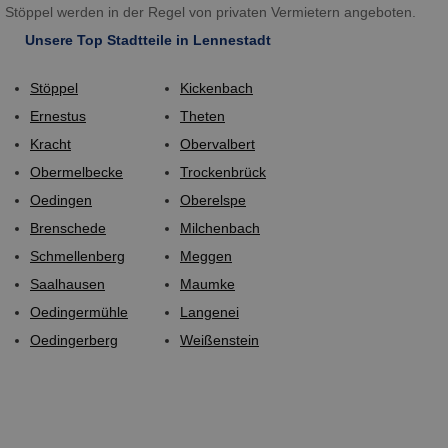
Stöppel werden in der Regel von privaten Vermietern angeboten.
Unsere Top Stadtteile in Lennestadt
Stöppel
Kickenbach
Ernestus
Theten
Kracht
Obervalbert
Obermelbecke
Trockenbrück
Oedingen
Oberelspe
Brenschede
Milchenbach
Schmellenberg
Meggen
Saalhausen
Maumke
Oedingermühle
Langenei
Oedingerberg
Weißenstein