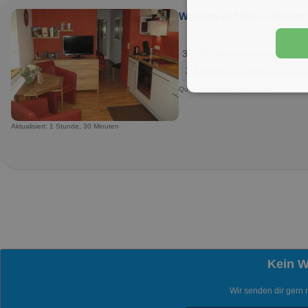
Wohnen auf Zeit in Marien
37696 Marienmünster
1 Zimmer
Zimmer
Quelle: Immobilienscout24.de
Aktualisiert: 1 Stunde, 30 Minuten
Kein 
Wir senden dir gern 