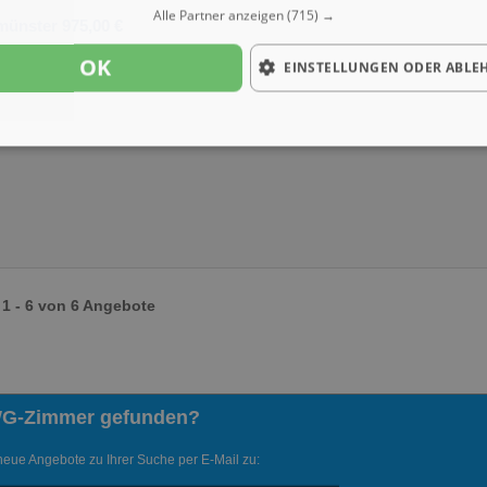
Alle Partner anzeigen
(715) →
münster 975,00 €
OK
EINSTELLUNGEN ODER ABLE
1 - 6 von 6 Angebote
WG-Zimmer gefunden?
neue Angebote zu Ihrer Suche per E-Mail zu: