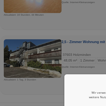
Quelle: Internet-Kleinanzeigen
Aktualisiert: 16 Stunden, 44 Minuten
2,5 - Zimmer Wohnung mit
37603 Holzminden
48,05 m²
1 Zimmer
Wohn
Quelle: Internet-Kleinanzeigen
Aktualisiert: 1 Tag, 3 Stunden
Wir verwe
weitere Nut