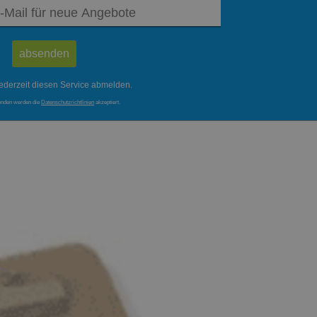
ederzeit diesen Service abmelden.
enden werden die
Datenschutzrichtlinien
akzeptiert.