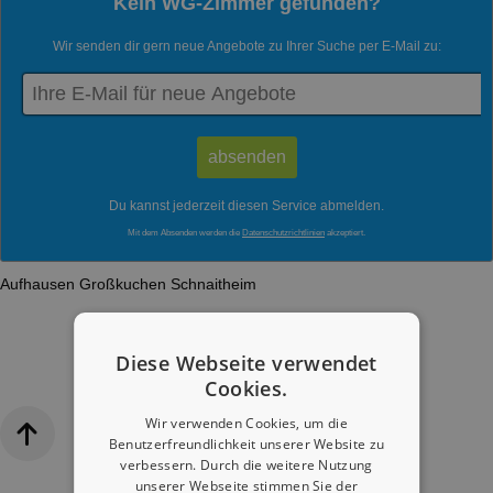
Kein WG-Zimmer gefunden?
Wir senden dir gern neue Angebote zu Ihrer Suche per E-Mail zu:
Du kannst jederzeit diesen Service abmelden.
Mit dem Absenden werden die
Datenschutzrichtlinien
akzeptiert.
Aufhausen
Großkuchen
Schnaitheim
Diese Webseite verwendet
Cookies.
Wir verwenden Cookies, um die
Benutzerfreundlichkeit unserer Website zu
verbessern. Durch die weitere Nutzung
unserer Webseite stimmen Sie der