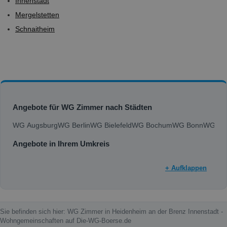
Innenstadt
Mergelstetten
Schnaitheim
Angebote für WG Zimmer nach Städten
WG Augsburg
WG Berlin
WG Bielefeld
WG Bochum
WG Bonn
WG Bra
Angebote in Ihrem Umkreis
+ Aufklappen
Sie befinden sich hier: WG Zimmer in Heidenheim an der Brenz Innenstadt -
Wohngemeinschaften auf Die-WG-Boerse.de