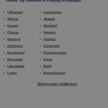
Unsere Top Stadtteile in Freiburg im Breisgau
Uffhausen
Landwasser
Wiehre
Altstadt
Kappel
Hochdorf
Oberau
Herdern
Neuburg
Haslach
Zähringen
Günterstal
Mundenhof
Eichenbrunnen
Mooswald
Ebnet
Littenweiler
Brühl
Lehen
Betzenhausen
Wohnungen entdecken