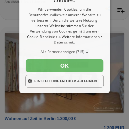
Cookies.
Aktualisiert: 1 Tag, 13 Stunden
Wir verwenden Cookies, um die
Benutzerfreundlichkeit unserer Website zu
verbessern. Durch die weitere Nutzung
unserer Webseite stimmen Sie der
Verwendung von Cookies gemäß unserer
Cookie-Richtlinie zu.
Weitere Informationen /
Datenschutz
Alle Partner anzeigen
(715) →
OK
EINSTELLUNGEN ODER ABLEHNEN
Wohnen auf Zeit in Berlin 1.300,00 €
1.300 EUR