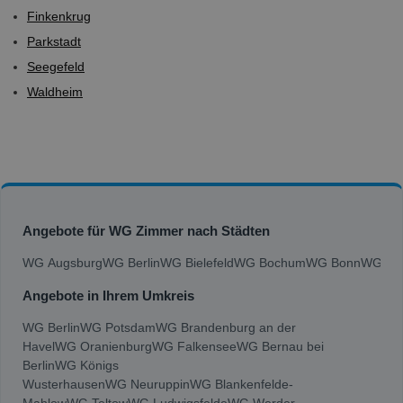
Finkenkrug
Parkstadt
Seegefeld
Waldheim
Angebote für WG Zimmer nach Städten
WG Augsburg
WG Berlin
WG Bielefeld
WG Bochum
WG Bonn
WG Bra
Angebote in Ihrem Umkreis
WG Berlin
WG Potsdam
WG Brandenburg an der
Havel
WG Oranienburg
WG Falkensee
WG Bernau bei
Berlin
WG Königs
Wusterhausen
WG Neuruppin
WG Blankenfelde-
Mahlow
WG Teltow
WG Ludwigsfelde
WG Werder