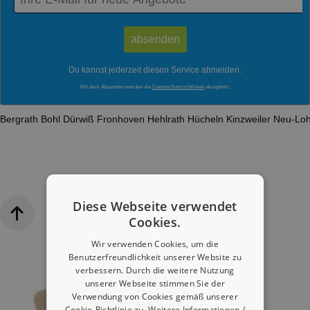
Du kannst jederzeit diesen Service abmelden.
Mit dem Absenden werden die
Datenschutzrichtlinien
akzeptiert.
Bergrath
Bohl
Dürwiß
Fronhoven
Hehlrath
Hücheln
Kinzweiler
Neu-Lo
Diese Webseite verwendet
Cookies.
Wir verwenden Cookies, um die
Benutzerfreundlichkeit unserer Website zu
verbessern. Durch die weitere Nutzung
unserer Webseite stimmen Sie der
Verwendung von Cookies gemäß unserer
Cookie-Richtlinie zu.
Weitere Informationen /