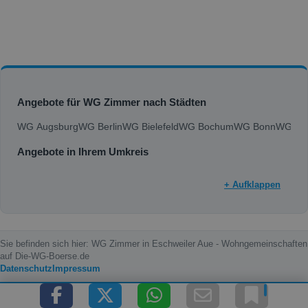
Angebote für WG Zimmer nach Städten
WG Augsburg
WG Berlin
WG Bielefeld
WG Bochum
WG Bonn
WG Bra
Angebote in Ihrem Umkreis
+ Aufklappen
Sie befinden sich hier: WG Zimmer in Eschweiler Aue - Wohngemeinschaften
auf Die-WG-Boerse.de
Datenschutz
Impressum
Copyright © 2000 - 2026 die-wg-boerse.de | Content by: die-wg-boerse.de