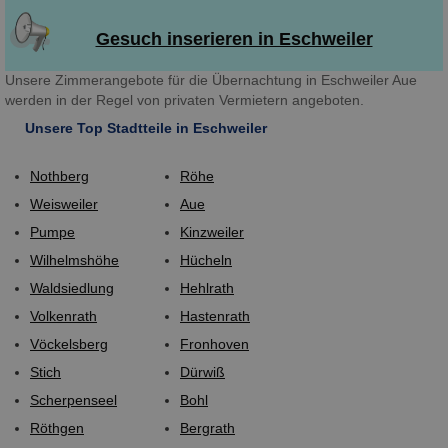
Gesuch inserieren in Eschweiler
Unsere Zimmerangebote für die Übernachtung in Eschweiler Aue
werden in der Regel von privaten Vermietern angeboten.
Unsere Top Stadtteile in Eschweiler
Nothberg
Röhe
Weisweiler
Aue
Pumpe
Kinzweiler
Wilhelmshöhe
Hücheln
Waldsiedlung
Hehlrath
Volkenrath
Hastenrath
Vöckelsberg
Fronhoven
Stich
Dürwiß
Scherpenseel
Bohl
Röthgen
Bergrath