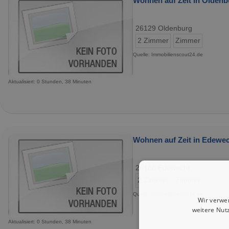
Wohnen auf Zeit in Oldenb
26129 Oldenburg
2 Zimmer
Zimmer
Quelle: Immobilienscout24.de
Aktualisiert: 0 Stunden, 38 Minuten
Wohnen auf Zeit in Edewec
26188 Edewecht
2 Zimmer
Zimmer
Quelle: Immobilienscout24.de
Wir verwe
weitere Nut
Aktualisiert: 0 Stunden, 38 Minuten