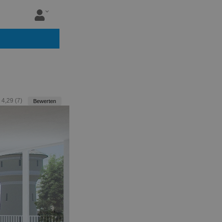
:
4,29
(
7
)
Bewerten