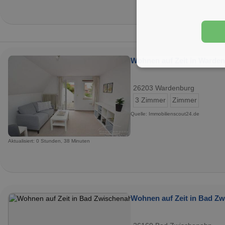
Wohnen auf Zeit in Warden
26203 Wardenburg
3 Zimmer
Zimmer
Quelle: Immobilienscout24.de
Aktualisiert: 0 Stunden, 38 Minuten
Wohnen auf Zeit in Bad Zw