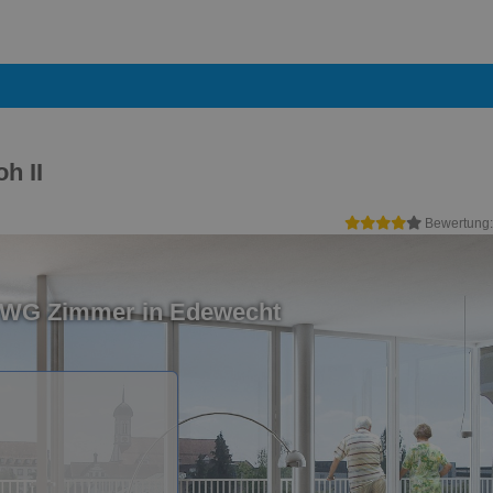
h II
Bewertung
n WG Zimmer in Edewecht