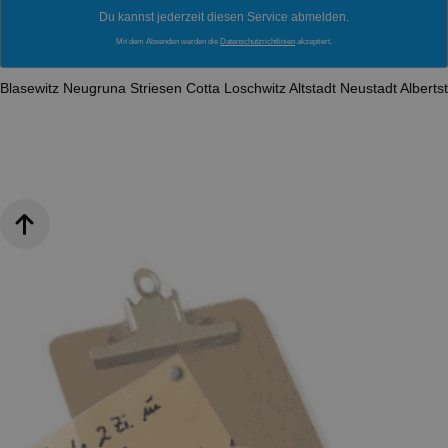
Du kannst jederzeit diesen Service abmelden.
Mit dem Absenden werden die
Datenschutzrichtlinien
akzeptiert.
Blasewitz
Neugruna
Striesen
Cotta
Loschwitz
Altstadt
Neustadt
Alberts