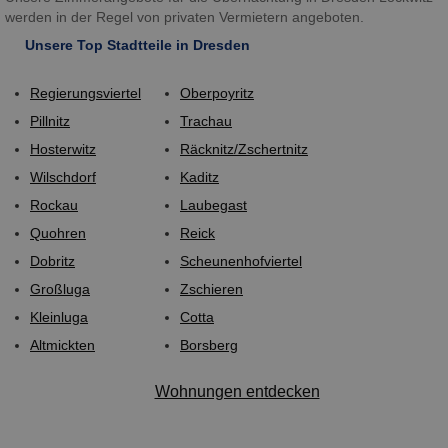
werden in der Regel von privaten Vermietern angeboten.
Unsere Top Stadtteile in Dresden
Regierungsviertel
Oberpoyritz
Pillnitz
Trachau
Hosterwitz
Räcknitz/Zschertnitz
Wilschdorf
Kaditz
Rockau
Laubegast
Quohren
Reick
Dobritz
Scheunenhofviertel
Großluga
Zschieren
Kleinluga
Cotta
Altmickten
Borsberg
Wohnungen entdecken