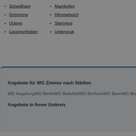
Scheidham
Mainkofen
Grimming
Himmelreich
Ucking
Steinriesl
Leoprechtstein
Untergrub
Angebote für WG Zimmer nach Städten
WG Augsburg
WG Berlin
WG Bielefeld
WG Bochum
WG Bonn
WG Bra
Angebote in Ihrem Umkreis