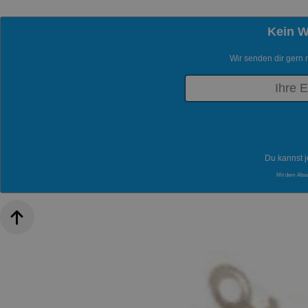
Kein 
Wir senden dir gern 
Du kannst j
Mit dem Abs