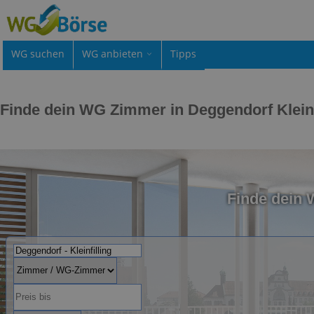
WG suchen
WG anbieten
Tipps
Finde dein WG Zimmer in Deggendorf Kleinf
Finde dein