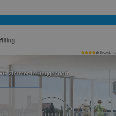
illing
Bewertung
 WG Zimmer in Deggendorf