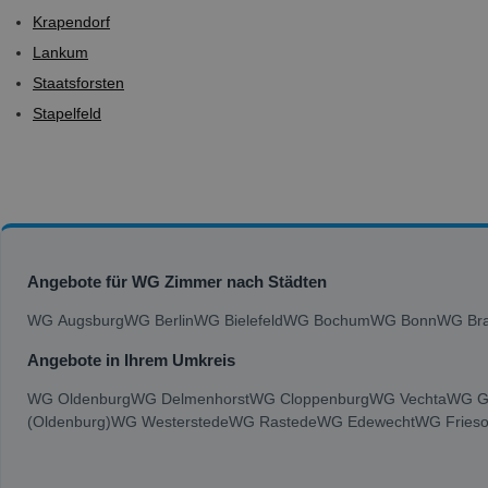
Krapendorf
Lankum
Staatsforsten
Stapelfeld
Angebote für WG Zimmer nach Städten
WG Augsburg
WG Berlin
WG Bielefeld
WG Bochum
WG Bonn
WG Bra
Angebote in Ihrem Umkreis
WG Oldenburg
WG Delmenhorst
WG Cloppenburg
WG Vechta
WG G
(Oldenburg)
WG Westerstede
WG Rastede
WG Edewecht
WG Frieso