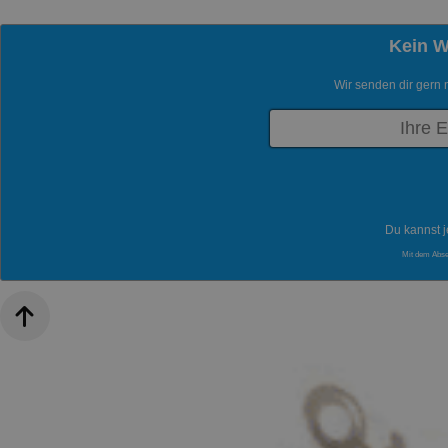
Kein 
Wir senden dir gern 
Du kannst j
Mit dem Abs