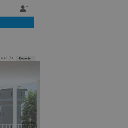
:
4,41
(
5
)
Bewerten