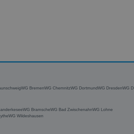
unschweig
WG Bremen
WG Chemnitz
WG Dortmund
WG Dresden
WG Du
anderkesee
WG Bramsche
WG Bad Zwischenahn
WG Lohne
ythe
WG Wildeshausen