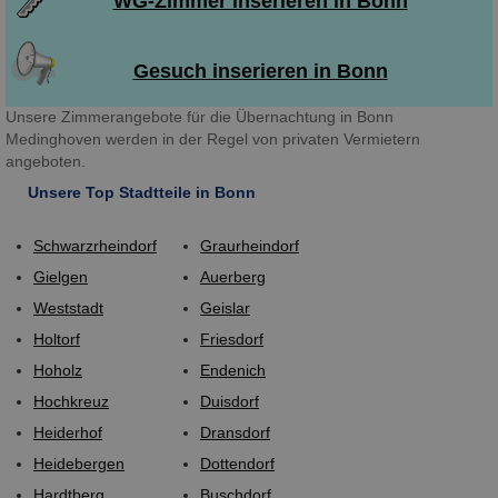
WG-Zimmer inserieren in Bonn
Gesuch inserieren in Bonn
Unsere Zimmerangebote für die Übernachtung in Bonn
Medinghoven werden in der Regel von privaten Vermietern
angeboten.
Unsere Top Stadtteile in Bonn
Schwarzrheindorf
Graurheindorf
Gielgen
Auerberg
Weststadt
Geislar
Holtorf
Friesdorf
Hoholz
Endenich
Hochkreuz
Duisdorf
Heiderhof
Dransdorf
Heidebergen
Dottendorf
Hardtberg
Buschdorf