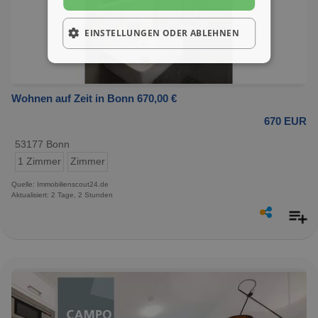
EINSTELLUNGEN ODER ABLEHNEN
Wohnen auf Zeit in Bonn 670,00 €
670 EUR
53177 Bonn
1 Zimmer
Zimmer
Quelle: Immobilienscout24.de
Aktualisiert: 2 Tage, 2 Stunden