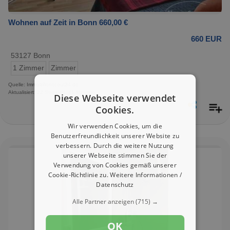
Wohnen auf Zeit in Bonn 660,00 €
660 EUR
53127 Bonn
1 Zimmer
Zimmer
Quelle: Immobilienscout24.de
Aktualisiert: 22 Stunden, 41 Minuten
Diese Webseite verwendet
Cookies.
Wir verwenden Cookies, um die
Benutzerfreundlichkeit unserer Website zu
verbessern. Durch die weitere Nutzung
unserer Webseite stimmen Sie der
Verwendung von Cookies gemäß unserer
Cookie-Richtlinie zu.
Weitere Informationen /
Datenschutz
Alle Partner anzeigen
(715) →
OK