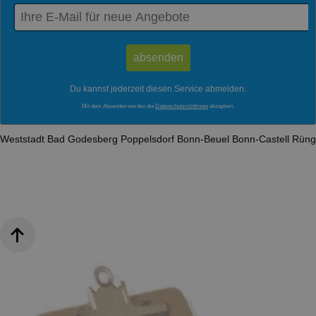
Du kannst jederzeit diesen Service abmelden.
Mit dem Absenden werden die
Datenschutzrichtlinien
akzeptiert.
Weststadt
Bad Godesberg
Poppelsdorf
Bonn-Beuel
Bonn-Castell
Rüng