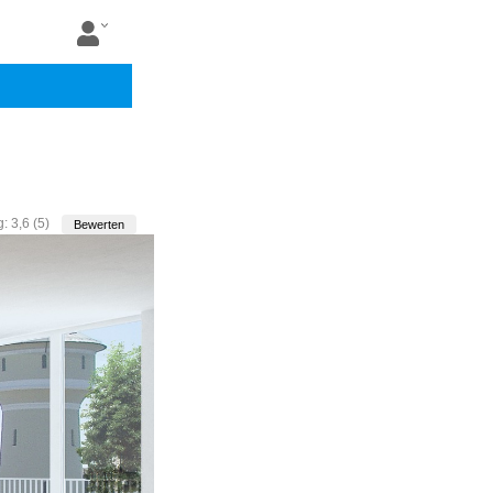
g:
3,6
(
5
)
Bewerten