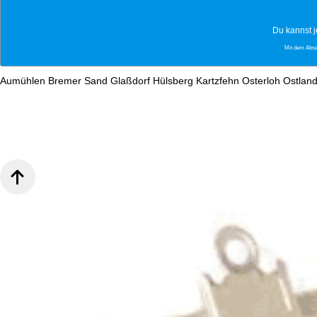
Du kannst j
Mit dem Abs
Aumühlen
Bremer Sand
Glaßdorf
Hülsberg
Kartzfehn
Osterloh
Ostlan