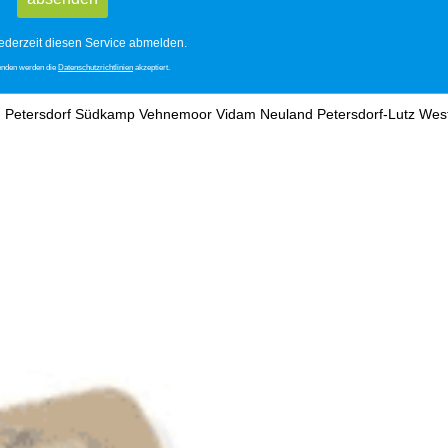
ederzeit diesen Service abmelden.
enden werden die
Datenschutzrichtlinien
akzeptiert.
d
Petersdorf
Südkamp
Vehnemoor
Vidam
Neuland
Petersdorf-Lutz
West