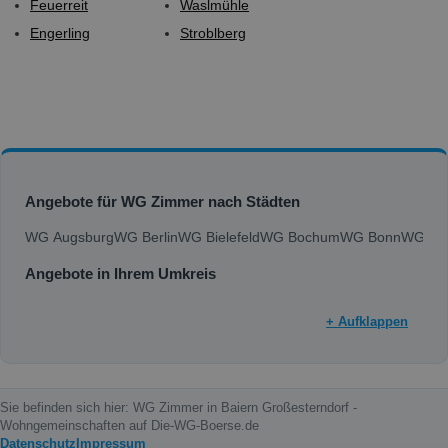
Feuerreit
Waslmühle
Engerling
Stroblberg
Angebote für WG Zimmer nach Städten
WG Augsburg
WG Berlin
WG Bielefeld
WG Bochum
WG Bonn
WG Bra
Angebote in Ihrem Umkreis
+ Aufklappen
Sie befinden sich hier: WG Zimmer in Baiern Großesterndorf -
Wohngemeinschaften auf Die-WG-Boerse.de
Datenschutz
Impressum