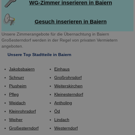
WG-Zimmer inserieren in Baiern
Gesuch inserieren in Baiern
Unsere Zimmerangebote für die Übernachtung in Baiern
Großesterndorf werden in der Regel von privaten Vermietern
angeboten.
Unsere Top Stadtteile in Baiern
Jakobsbaiern
Einhaus
Schnurr
Großrohrsdorf
Piusheim
Weiterskirchen
Pfleg
Kleinesterndorf
Weidach
Antholing
Kleinrohrsdorf
Öd
Weiher
Lindach
Großesterndorf
Westerndorf