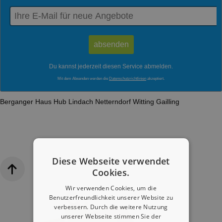
Du kannst jederzeit diesen Service abmelden.
Mit dem Absenden werden die
Datenschutzrichtlinien
akzeptiert.
Berganger
Haus
Hub
Lindach
Netterndorf
Witting
Gailling
Diese Webseite verwendet
Cookies.
Wir verwenden Cookies, um die
Benutzerfreundlichkeit unserer Website zu
verbessern. Durch die weitere Nutzung
unserer Webseite stimmen Sie der