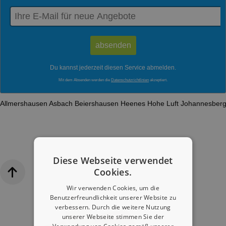
Du kannst jederzeit diesen Service abmelden.
Mit dem Absenden werden die
Datenschutzrichtlinien
akzeptiert.
Allmershausen
Asbach
Beiershausen
Heenes
Hohe Luft
Johannesber
Diese Webseite verwendet
Cookies.
Wir verwenden Cookies, um die
Benutzerfreundlichkeit unserer Website zu
verbessern. Durch die weitere Nutzung
unserer Webseite stimmen Sie der