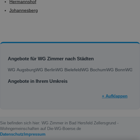
Hermannshof
Johannesberg
Angebote für WG Zimmer nach Städten
WG Augsburg
WG Berlin
WG Bielefeld
WG Bochum
WG Bonn
WG Bra
Angebote in Ihrem Umkreis
+ Aufklappen
Sie befinden sich hier: WG Zimmer in Bad Hersfeld Zellersgrund -
Wohngemeinschaften auf Die-WG-Boerse.de
Datenschutz
Impressum