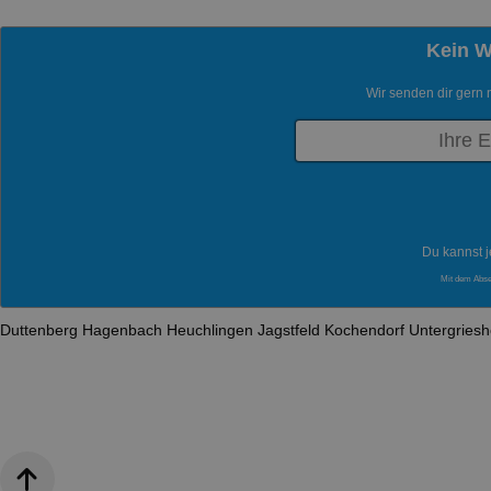
Kein 
Wir senden dir gern 
Du kannst j
Mit dem Abs
Duttenberg
Hagenbach
Heuchlingen
Jagstfeld
Kochendorf
Untergries