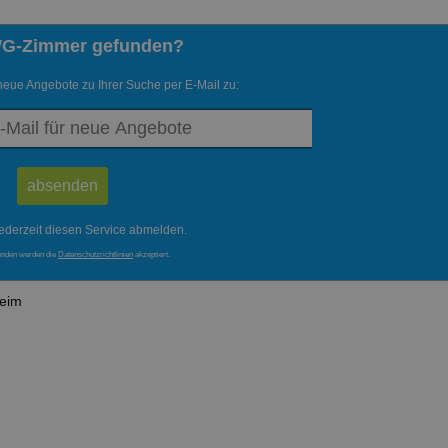
WG-Zimmer gefunden?
neue Angebote zu Ihrer Suche per E-Mail zu:
ederzeit diesen Service abmelden.
enden werden die
Datenschutzrichtlinien
akzeptiert.
heim