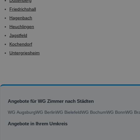
Duttenberg
Friedrichshall
Hagenbach
Heuchlingen
Jagstfeld
Kochendorf
Untergriesheim
Angebote für WG Zimmer nach Städten
WG Augsburg
WG Berlin
WG Bielefeld
WG Bochum
WG Bonn
WG Bra
Angebote in Ihrem Umkreis