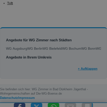
Trift
Angebote für WG Zimmer nach Städten
WG Augsburg
WG Berlin
WG Bielefeld
WG Bochum
WG Bonn
WG Bra
Angebote in Ihrem Umkreis
+ Aufklappen
Sie befinden sich hier: WG Zimmer in Bad Dürkheim Jägerthal -
Wohngemeinschaften auf Die-WG-Boerse.de
Datenschutz
Impressum