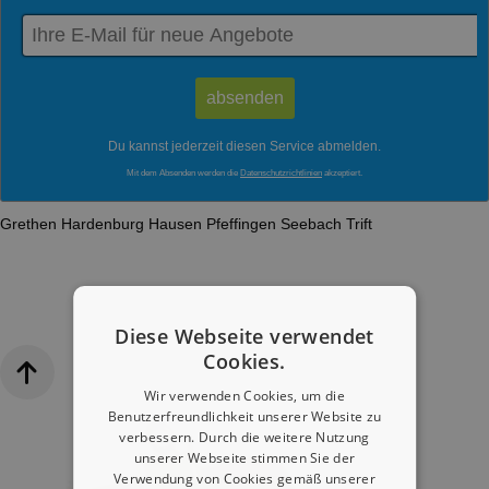
Du kannst jederzeit diesen Service abmelden.
Mit dem Absenden werden die
Datenschutzrichtlinien
akzeptiert.
Grethen
Hardenburg
Hausen
Pfeffingen
Seebach
Trift
Diese Webseite verwendet
Cookies.
Wir verwenden Cookies, um die
Benutzerfreundlichkeit unserer Website zu
verbessern. Durch die weitere Nutzung
unserer Webseite stimmen Sie der
Verwendung von Cookies gemäß unserer