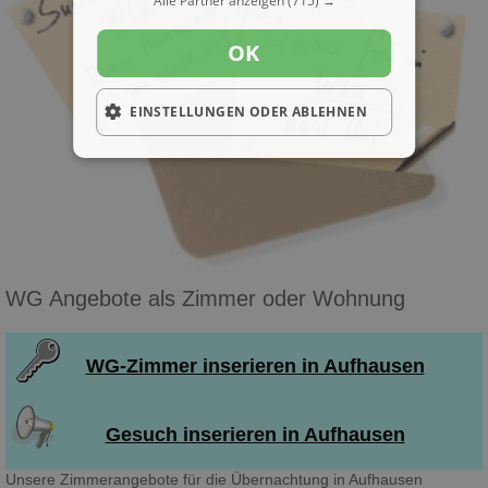
Alle Partner anzeigen
(715) →
OK
EINSTELLUNGEN ODER ABLEHNEN
WG Angebote als Zimmer oder Wohnung
WG-Zimmer inserieren in Aufhausen
Gesuch inserieren in Aufhausen
Unsere Zimmerangebote für die Übernachtung in Aufhausen