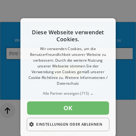
Kein WG-Zimmer gefunden?
Diese Webseite verwendet
Cookies.
Wir senden dir gern neue Angebote zu Ihrer Suche per E-Mail zu:
Wir verwenden Cookies, um die
Benutzerfreundlichkeit unserer Website zu
verbessern. Durch die weitere Nutzung
unserer Webseite stimmen Sie der
Verwendung von Cookies gemäß unserer
Cookie-Richtlinie zu.
Weitere Informationen /
Datenschutz
Du kannst jederzeit diesen Service abmelden.
Mit dem Absenden werden die
Datenschutzrichtlinien
akzeptiert.
Alle Partner anzeigen
(715) →
OK
EINSTELLUNGEN ODER ABLEHNEN