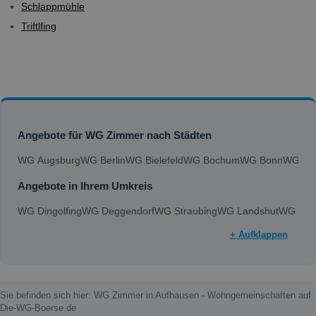
Schlappmühle
Triftlfing
Angebote für WG Zimmer nach Städten
WG Augsburg
WG Berlin
WG Bielefeld
WG Bochum
WG Bonn
WG Bra
Angebote in Ihrem Umkreis
WG Dingolfing
WG Deggendorf
WG Straubing
WG Landshut
WG Reg
+ Aufklappen
Sie befinden sich hier: WG Zimmer in Aufhausen - Wohngemeinschaften auf
Die-WG-Boerse.de