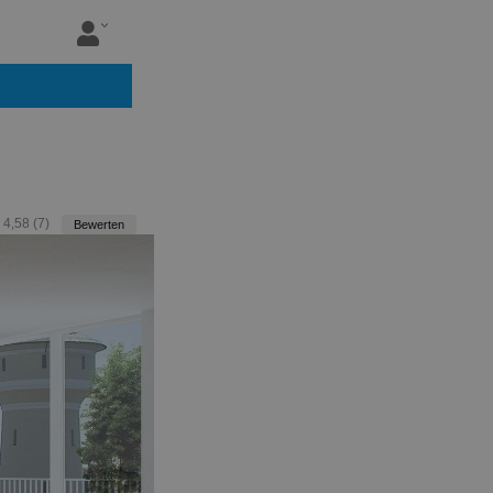
:
4,58
(
7
)
Bewerten