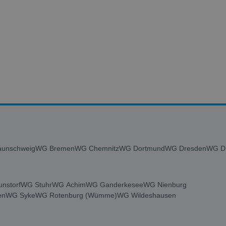
unschweig
WG Bremen
WG Chemnitz
WG Dortmund
WG Dresden
WG Du
nstorf
WG Stuhr
WG Achim
WG Ganderkesee
WG Nienburg
en
WG Syke
WG Rotenburg (Wümme)
WG Wildeshausen