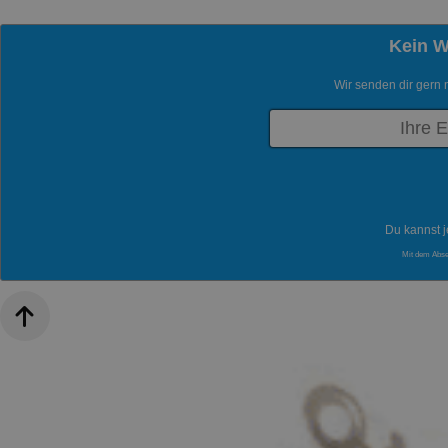
Kein 
Wir senden dir gern 
Du kannst j
Mit dem Abs