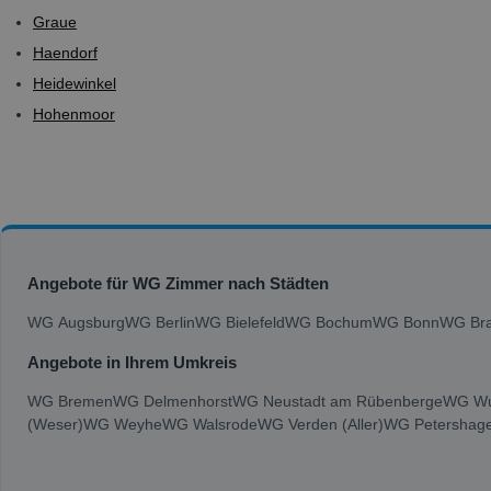
Graue
Haendorf
Heidewinkel
Hohenmoor
Angebote für WG Zimmer nach Städten
WG Augsburg
WG Berlin
WG Bielefeld
WG Bochum
WG Bonn
WG Bra
Angebote in Ihrem Umkreis
WG Bremen
WG Delmenhorst
WG Neustadt am Rübenberge
WG Wu
(Weser)
WG Weyhe
WG Walsrode
WG Verden (Aller)
WG Petershag