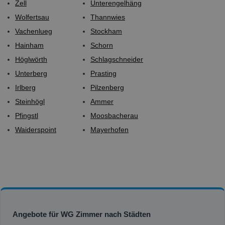
Zell
Unterengelhäng
Wolfertsau
Thannwies
Vachenlueg
Stockham
Hainham
Schorn
Höglwörth
Schlagschneider
Unterberg
Prasting
Irlberg
Pilzenberg
Steinhögl
Ammer
Pfingstl
Moosbacherau
Waiderspoint
Mayerhofen
Angebote für WG Zimmer nach Städten