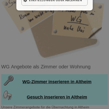
EINSTELLUNGEN ODER ABLEHNEN
WG Angebote als Zimmer oder Wohnung
WG-Zimmer inserieren in Altheim
Gesuch inserieren in Altheim
Unsere Zimmerangebote für die Übernachtung in Altheim