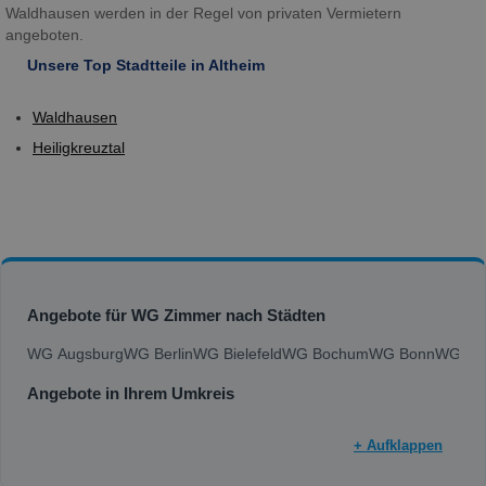
Waldhausen werden in der Regel von privaten Vermietern
angeboten.
Unsere Top Stadtteile in Altheim
Waldhausen
Heiligkreuztal
Angebote für WG Zimmer nach Städten
WG Augsburg
WG Berlin
WG Bielefeld
WG Bochum
WG Bonn
WG Bra
Angebote in Ihrem Umkreis
+ Aufklappen