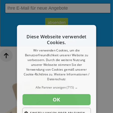
Du kannst jederzeit diesen Service abmelden.
Diese Webseite verwendet
Mit dem Absenden werden die
Datenschutzrichtlinien
akzeptiert.
Cookies.
Wir verwenden Cookies, um die
Benutzerfreundlichkeit unserer Website zu
verbessern. Durch die weitere Nutzung
unserer Webseite stimmen Sie der
Verwendung von Cookies gemäß unserer
Cookie-Richtlinie zu.
Weitere Informationen /
Datenschutz
Alle Partner anzeigen
(715) →
OK