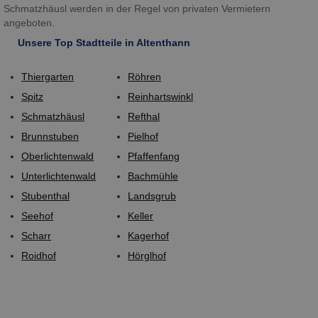
Schmatzhäusl werden in der Regel von privaten Vermietern
angeboten.
Unsere Top Stadtteile in Altenthann
Thiergarten
Röhren
Spitz
Reinhartswinkl
Schmatzhäusl
Refthal
Brunnstuben
Pielhof
Oberlichtenwald
Pfaffenfang
Unterlichtenwald
Bachmühle
Stubenthal
Landsgrub
Seehof
Keller
Scharr
Kagerhof
Roidhof
Hörglhof