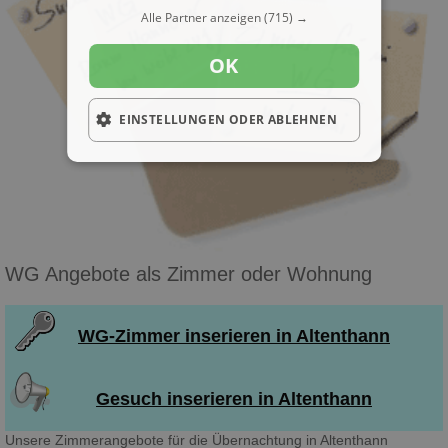
Alle Partner anzeigen
(715) →
OK
EINSTELLUNGEN ODER ABLEHNEN
WG Angebote als Zimmer oder Wohnung
WG-Zimmer inserieren in Altenthann
Gesuch inserieren in Altenthann
Unsere Zimmerangebote für die Übernachtung in Altenthann