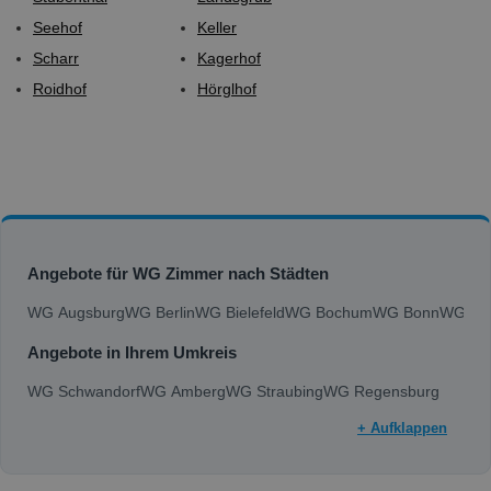
Seehof
Keller
Scharr
Kagerhof
Roidhof
Hörglhof
Angebote für WG Zimmer nach Städten
WG Augsburg
WG Berlin
WG Bielefeld
WG Bochum
WG Bonn
WG Bra
Angebote in Ihrem Umkreis
WG Schwandorf
WG Amberg
WG Straubing
WG Regensburg
+ Aufklappen