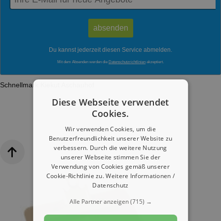
Du kannst jederzeit diesen Service abmelden.
Mit dem Absenden werden die
Datenschutzrichtlinien
akzeptiert.
Schnellmark
Kiekut
Aschauhof
Diese Webseite verwendet
Cookies.
Wir verwenden Cookies, um die
Benutzerfreundlichkeit unserer Website zu
verbessern. Durch die weitere Nutzung
unserer Webseite stimmen Sie der
Verwendung von Cookies gemäß unserer
Cookie-Richtlinie zu.
Weitere Informationen /
Datenschutz
Alle Partner anzeigen
(715) →