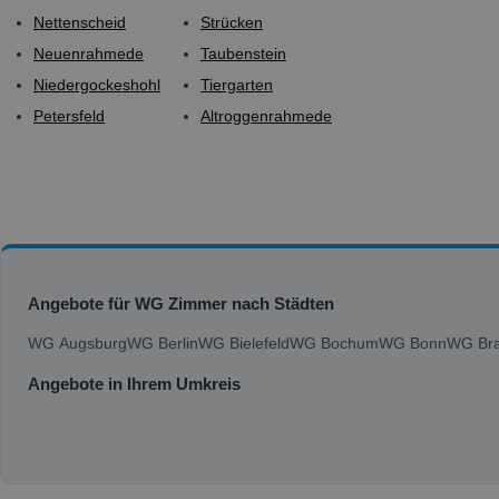
Nettenscheid
Strücken
Neuenrahmede
Taubenstein
Niedergockeshohl
Tiergarten
Petersfeld
Altroggenrahmede
Angebote für WG Zimmer nach Städten
WG Augsburg
WG Berlin
WG Bielefeld
WG Bochum
WG Bonn
WG Bra
Angebote in Ihrem Umkreis