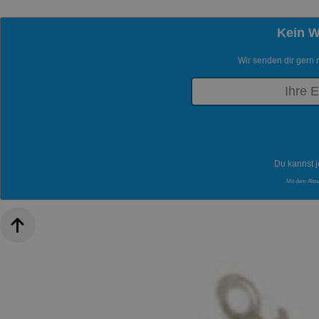
Kein 
Wir senden dir gern 
Du kannst j
Mit dem Abs