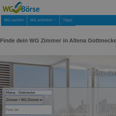
WG suchen
WG anbieten
Tipps
Finde dein WG Zimmer in Altena Gottmeck
Finde de