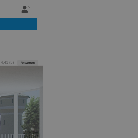
:
4,41
(
5
)
Bewerten