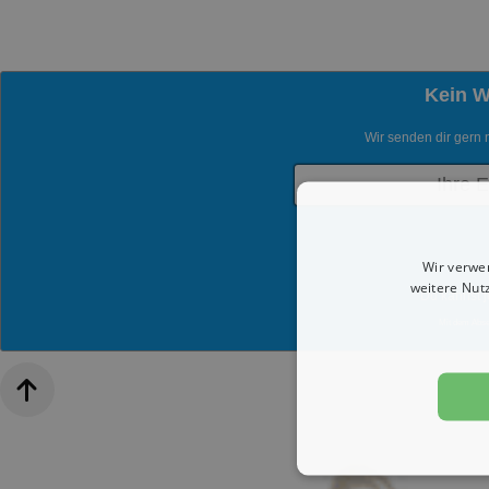
Kein 
Wir senden dir gern 
Wir verwe
weitere Nut
Du kannst j
Mit dem Abs