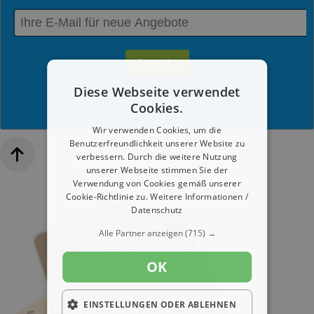
Diese Webseite verwendet
Du kannst jederzeit diesen Service abmelden.
Cookies.
Mit dem Absenden werden die
Datenschutzrichtlinien
akzeptiert.
Wir verwenden Cookies, um die
Benutzerfreundlichkeit unserer Website zu
verbessern. Durch die weitere Nutzung
unserer Webseite stimmen Sie der
Verwendung von Cookies gemäß unserer
Cookie-Richtlinie zu.
Weitere Informationen /
Datenschutz
Alle Partner anzeigen
(715) →
OK
EINSTELLUNGEN ODER ABLEHNEN