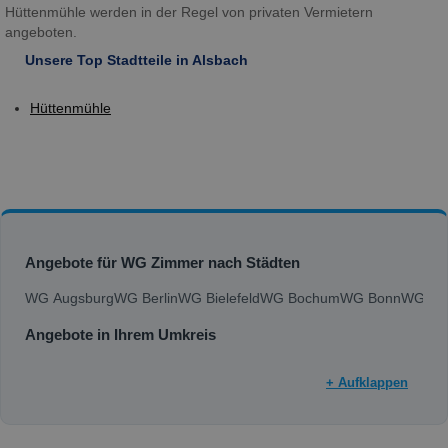
Hüttenmühle werden in der Regel von privaten Vermietern
angeboten.
Unsere Top Stadtteile in Alsbach
Hüttenmühle
Angebote für WG Zimmer nach Städten
WG Augsburg
WG Berlin
WG Bielefeld
WG Bochum
WG Bonn
WG Bra
Angebote in Ihrem Umkreis
+ Aufklappen