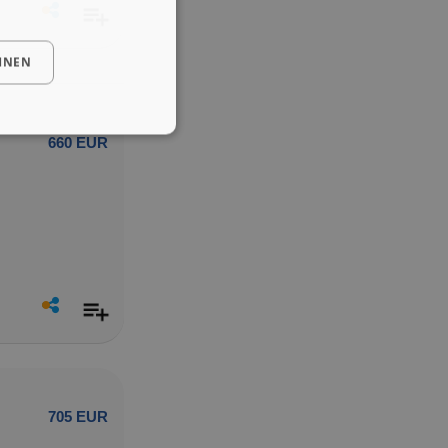
HNEN
660 EUR
705 EUR