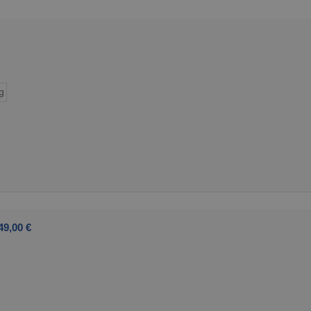
g
49,00 €