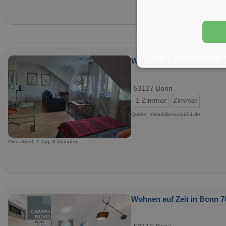
Wohnen auf Zeit in Bonn 6
53127 Bonn
1 Zimmer
Zimmer
Quelle: Immobilienscout24.de
Aktualisiert: 1 Tag, 8 Stunden
Wohnen auf Zeit in Bonn 7