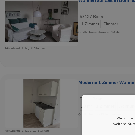
Wohnen auf Zeit in Bonn 6
53127 Bonn
1 Zimmer
Zimmer
Quelle: Immobilienscout24.de
Aktualisiert: 1 Tag, 8 Stunden
Moderne 1-Zimmer Wohnung
53111 Bonn
20 m²
1 Zimmer
Wohnun
Quelle: Internet-Kleinanzeigen
Wir verwe
weitere Nut
Aktualisiert: 2 Tage, 13 Stunden