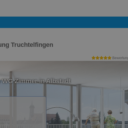
ng Truchtelfingen
Bewertun
n WG Zimmer in Albstadt