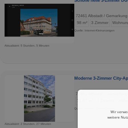
Schöne helle 3-Zimmer D
72461 Albstadt / Gemarkung
98 m²
3 Zimmer
Wohnun
Quelle: Internet-Kleinanzeigen
Aktualisiert: 5 Stunden, 5 Minuten
Moderne 3-Zimmer City-Apa
72461 Albstadt / Gemarkung
71,67 m²
3 Zimmer
Wohn
Quelle: Internet-Kleinanzeigen
Wir verwe
weitere Nut
Aktualisiert: 2 Stunden, 27 Minuten