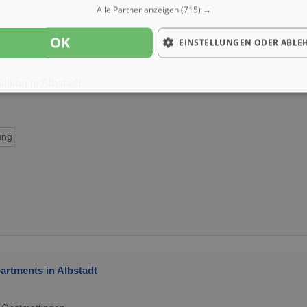
Alle Partner anzeigen
(715) →
OK
EINSTELLUNGEN ODER ABLE
lkon in Albstadt
ung
rtments in Albstadt