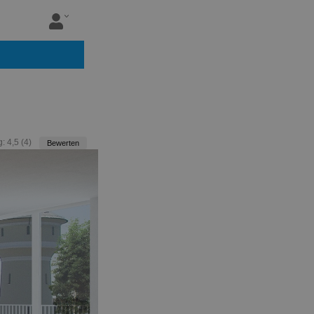
g:
4,5
(
4
)
Bewerten