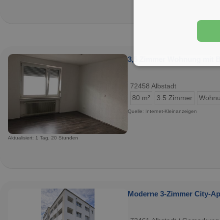
3,5 Zimmer Wohnung mit Ba
72458 Albstadt
80 m²
3.5 Zimmer
Wohn
Quelle: Internet-Kleinanzeigen
Aktualisiert: 1 Tag, 20 Stunden
Moderne 3-Zimmer City-Apa