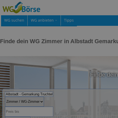
WG suchen
WG anbieten
Tipps
Finde dein WG Zimmer in Albstadt Gemarku
Finde dei