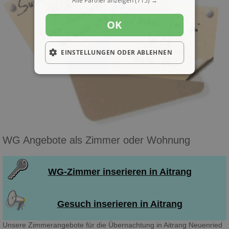
Alle Partner anzeigen
(715) →
OK
EINSTELLUNGEN ODER ABLEHNEN
WG Angebote als Zimmer oder Wohnung
WG-Zimmer inserieren in Aitrang
Gesuch inserieren in Aitrang
Unsere Zimmerangebote für die Übernachtung in Aitrang Neuenried