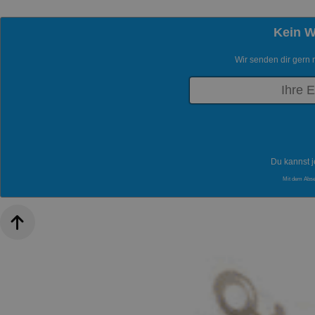
Kein 
Wir senden dir gern 
Du kannst j
Mit dem Abs