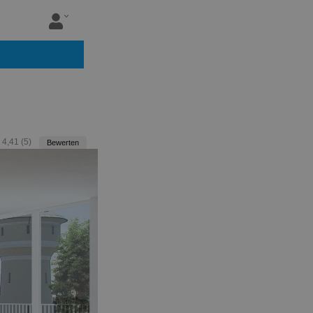
:
4,41
(
5
)
Bewerten