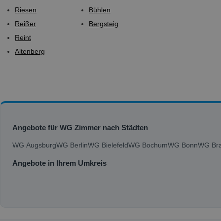
Riesen
Bühlen
Reißer
Bergsteig
Reint
Altenberg
Angebote für WG Zimmer nach Städten
WG Augsburg
WG Berlin
WG Bielefeld
WG Bochum
WG Bonn
WG Bra
Angebote in Ihrem Umkreis