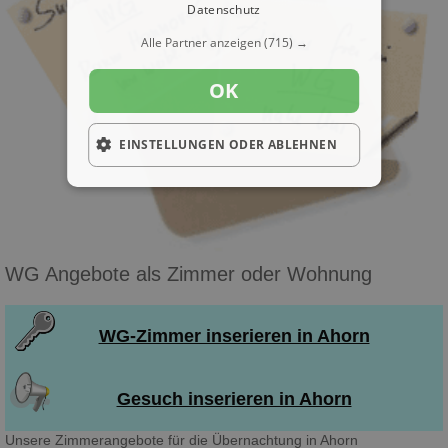
Datenschutz
Alle Partner anzeigen
(715) →
OK
EINSTELLUNGEN ODER ABLEHNEN
WG Angebote als Zimmer oder Wohnung
WG-Zimmer inserieren in Ahorn
Gesuch inserieren in Ahorn
Unsere Zimmerangebote für die Übernachtung in Ahorn