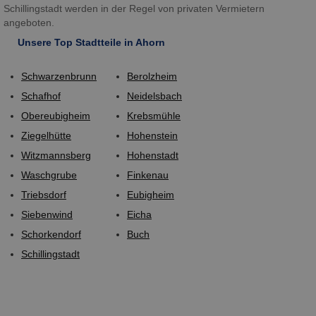
Schillingstadt werden in der Regel von privaten Vermietern
angeboten.
Unsere Top Stadtteile in Ahorn
Schwarzenbrunn
Berolzheim
Schafhof
Neidelsbach
Obereubigheim
Krebsmühle
Ziegelhütte
Hohenstein
Witzmannsberg
Hohenstadt
Waschgrube
Finkenau
Triebsdorf
Eubigheim
Siebenwind
Eicha
Schorkendorf
Buch
Schillingstadt