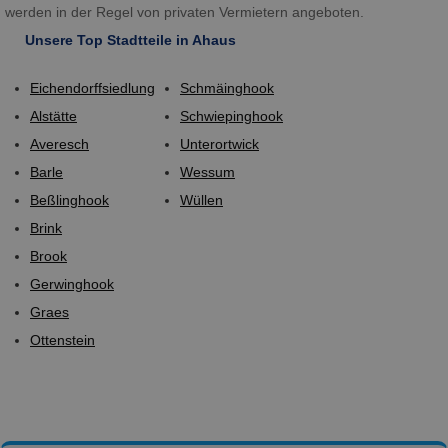
werden in der Regel von privaten Vermietern angeboten.
Unsere Top Stadtteile in Ahaus
Eichendorffsiedlung
Schmäinghook
Alstätte
Schwiepinghook
Averesch
Unterortwick
Barle
Wessum
Beßlinghook
Wüllen
Brink
Brook
Gerwinghook
Graes
Ottenstein