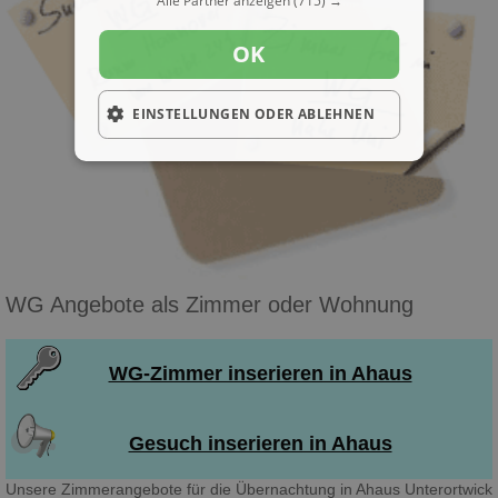
Alle Partner anzeigen
(715) →
OK
EINSTELLUNGEN ODER ABLEHNEN
WG Angebote als Zimmer oder Wohnung
WG-Zimmer inserieren in Ahaus
Gesuch inserieren in Ahaus
Unsere Zimmerangebote für die Übernachtung in Ahaus Unterortwick