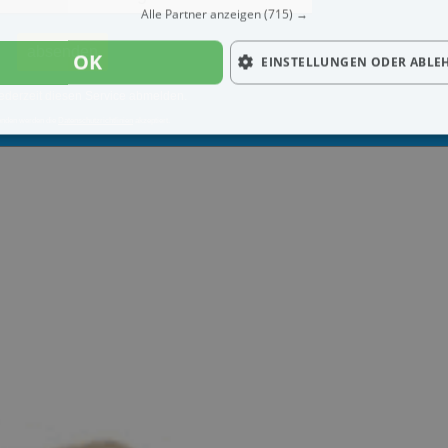
Alle Partner anzeigen
(715) →
OK
EINSTELLUNGEN ODER ABLE
ederzeit diesen Service abmelden.
enden werden die
Datenschutzrichtlinien
akzeptiert.