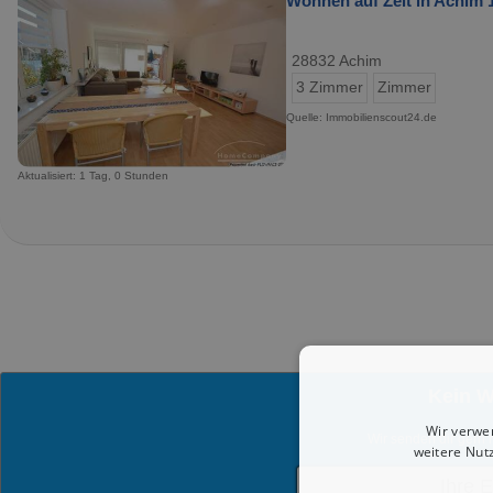
Wohnen auf Zeit in Achim 1
28832 Achim
3 Zimmer
Zimmer
Quelle: Immobilienscout24.de
Aktualisiert: 1 Tag, 0 Stunden
Kein 
Wir verwe
Wir senden dir gern 
weitere Nut