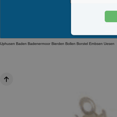
Du kannst j
Mit dem Abs
Uphusen
Baden
Badenermoor
Bierden
Bollen
Borstel
Embsen
Uesen