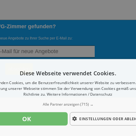
WG-Zimmer gefunden?
neue Angebote zu Ihrer Suche per E-Mail zu:
Diese Webseite verwendet Cookies.
nden Cookies, um die Benutzerfreundlichkeit unserer Website zu verbessern.
ederzeit diesen Service abmelden.
zung unserer Webseite stimmen Sie der Verwendung von Cookies gemäß uns
enden werden die
Datenschutzrichtlinien
akzeptiert.
Richtlinie zu.
Weitere Informationen / Datenschutz
Alle Partner anzeigen
(715) →
OK
EINSTELLUNGEN ODER ABLE