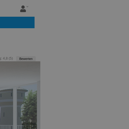
g:
4,8
(
5
)
Bewerten