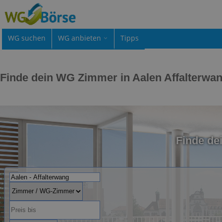
WG suchen
WG anbieten
Tipps
Finde dein WG Zimmer in Aalen Affalterwa
Finde de