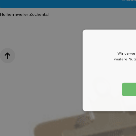
Mit dem Abs
Hofherrnweiler
Zochental
Wir verwe
weitere Nut