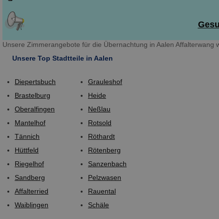
Gesu
Unsere Zimmerangebote für die Übernachtung in Aalen Affalterwang w
Unsere Top Stadtteile in Aalen
Diepertsbuch
Grauleshof
Brastelburg
Heide
Oberalfingen
Neßlau
Mantelhof
Rotsold
Tännich
Röthardt
Hüttfeld
Rötenberg
Riegelhof
Sanzenbach
Sandberg
Pelzwasen
Affalterried
Rauental
Waiblingen
Schäle