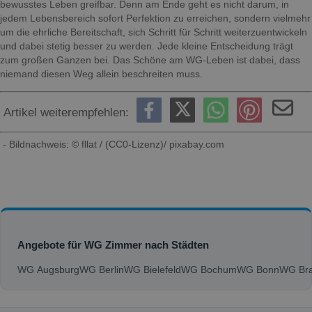
bewusstes Leben greifbar. Denn am Ende geht es nicht darum, in
jedem Lebensbereich sofort Perfektion zu erreichen, sondern vielmehr
um die ehrliche Bereitschaft, sich Schritt für Schritt weiterzuentwickeln
und dabei stetig besser zu werden. Jede kleine Entscheidung trägt
zum großen Ganzen bei. Das Schöne am WG-Leben ist dabei, dass
niemand diesen Weg allein beschreiten muss.
Artikel weiterempfehlen:
- Bildnachweis: © fllat / (CC0-Lizenz)/ pixabay.com
Angebote für WG Zimmer nach Städten
WG Augsburg
WG Berlin
WG Bielefeld
WG Bochum
WG Bonn
WG Bra