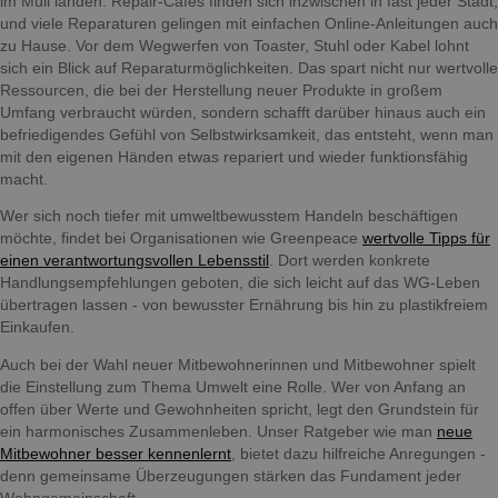
im Müll landen. Repair-Cafes finden sich inzwischen in fast jeder Stadt,
und viele Reparaturen gelingen mit einfachen Online-Anleitungen auch
zu Hause. Vor dem Wegwerfen von Toaster, Stuhl oder Kabel lohnt
sich ein Blick auf Reparaturmöglichkeiten. Das spart nicht nur wertvolle
Ressourcen, die bei der Herstellung neuer Produkte in großem
Umfang verbraucht würden, sondern schafft darüber hinaus auch ein
befriedigendes Gefühl von Selbstwirksamkeit, das entsteht, wenn man
mit den eigenen Händen etwas repariert und wieder funktionsfähig
macht.
Wer sich noch tiefer mit umweltbewusstem Handeln beschäftigen
möchte, findet bei Organisationen wie Greenpeace
wertvolle Tipps für
einen verantwortungsvollen Lebensstil
. Dort werden konkrete
Handlungsempfehlungen geboten, die sich leicht auf das WG-Leben
übertragen lassen - von bewusster Ernährung bis hin zu plastikfreiem
Einkaufen.
Auch bei der Wahl neuer Mitbewohnerinnen und Mitbewohner spielt
die Einstellung zum Thema Umwelt eine Rolle. Wer von Anfang an
offen über Werte und Gewohnheiten spricht, legt den Grundstein für
ein harmonisches Zusammenleben. Unser Ratgeber wie man
neue
Mitbewohner besser kennenlernt
, bietet dazu hilfreiche Anregungen -
denn gemeinsame Überzeugungen stärken das Fundament jeder