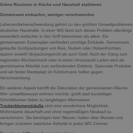
Grüne Routinen in Küche und Haushalt etablieren
Gemeinsam einkaufen, weniger verschwenden
Lebensmittelverschwendung gehört zu den größten Umweltproblemen
deutscher Haushalte. In einer WG lässt sich dieses Problem allerdings
wesentlich einfacher in den Griff bekommen als allein. Ein
gemeinsamer Essensplan verhindert unnötige Einkäufe. Gemeinsam
gekaufte Großpackungen von Reis, Nudeln oder Hülsenfrüchten
sparen sowohl Verpackungsmüll als auch Geld. Auch der Gang zum
regionalen Wochenmarkt oder in einen Unverpackt-Laden wird als
gemeinsame Aktivität zum verbindenden Erlebnis. Saisonale Produkte
und ein fester Resteplatz im Kühlschrank helfen gegen
Verschwendung.
Ein weiterer Aspekt betrifft die Dekoration der gemeinsamen Räume.
Wer umweltbewusst wohnen möchte, greift statt kurzlebiger
Schnittblumen lieber zu langlebigen Alternativen.
Trockenblumensträuße
sind eine wunderbare Möglichkeit,
Wohnräume dauerhaft und ohne regelmäßigen Neukauf zu
verschönern. Sie benötigen kein Wasser, halten über Monate und
bringen trotzdem natürliche Ästhetik in jedes WG-Zimmer.