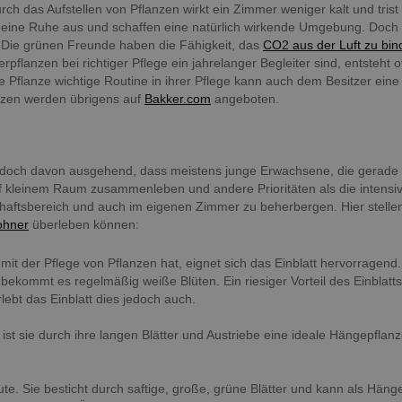
rch das Aufstellen von Pflanzen wirkt ein Zimmer weniger kalt und tris
 eine Ruhe aus und schaffen eine natürlich wirkende Umgebung. Doch
 Die grünen Freunde haben die Fähigkeit, das
CO2 aus der Luft zu bin
lanzen bei richtiger Pflege ein jahrelanger Begleiter sind, entsteht o
 Pflanze wichtige Routine in ihrer Pflege kann auch dem Besitzer ein
anzen werden übrigens auf
Bakker.com
angeboten.
Jedoch davon ausgehend, dass meistens junge Erwachsene, die gerade 
uf kleinem Raum zusammenleben und andere Prioritäten als die intensi
chaftsbereich und auch im eigenen Zimmer zu beherbergen. Hier stellen
ohner
überleben können:
it der Pflege von Pflanzen hat, eignet sich das Einblatt hervorragend.
bekommt es regelmäßig weiße Blüten. Ein riesiger Vorteil des Einblatts
ebt das Einblatt dies jedoch auch.
 ist sie durch ihre langen Blätter und Austriebe eine ideale Hängepflan
ute. Sie besticht durch saftige, große, grüne Blätter und kann als Häng