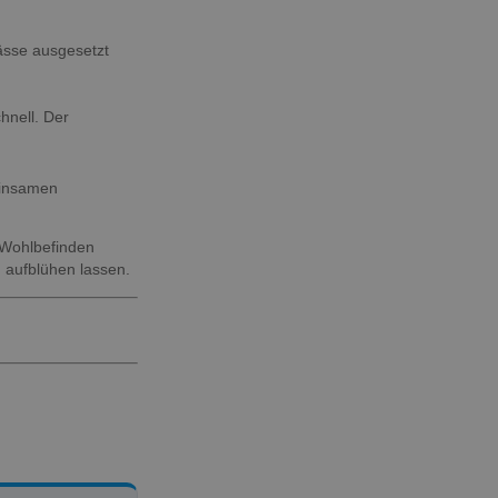
nässe ausgesetzt
hnell. Der
einsamen
e Wohlbefinden
 aufblühen lassen.