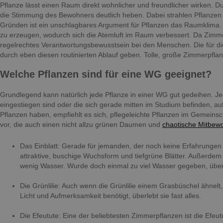
Pflanze lässt einen Raum direkt wohnlicher und freundlicher wirken. Du
die Stimmung des Bewohners deutlich heben. Dabei strahlen Pflanzen
Gründen ist ein unschlagbares Argument für Pflanzen das Raumklima.
zu erzeugen, wodurch sich die Atemluft im Raum verbessert. Da Zimmerpf
regelrechtes Verantwortungsbewusstsein bei den Menschen. Die für die
durch eben diesen routinierten Ablauf geben. Tolle, große Zimmerpfl
Welche Pflanzen sind für eine WG geeignet?
Grundlegend kann natürlich jede Pflanze in einer WG gut gedeihen. 
eingestiegen sind oder die sich gerade mitten im Studium befinden, a
Pflanzen haben, empfiehlt es sich, pflegeleichte Pflanzen im Gemeins
vor, die auch einen nicht allzu grünen Daumen und
chaotische Mitbew
Das Einblatt: Gerade für jemanden, der noch keine Erfahrungen m
attraktive, buschige Wuchsform und tiefgrüne Blätter. Außerdem 
wenig Wasser. Wurde doch einmal zu viel Wasser gegeben, überl
Die Grünlilie: Auch wenn die Grünlilie einem Grasbüschel ähnelt,
Licht und Aufmerksamkeit benötigt, überlebt sie fast alles.
Die Efeutute: Eine der beliebtesten Zimmerpflanzen ist die Efeut