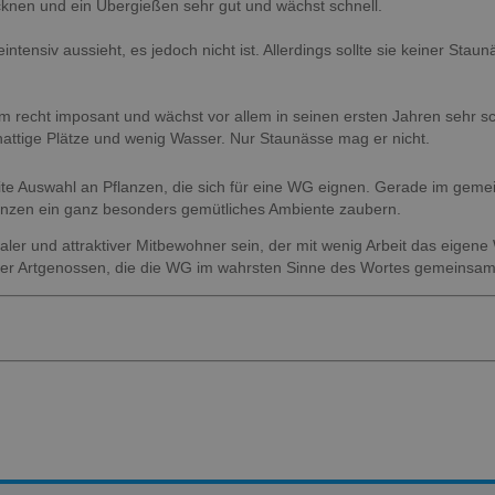
ocknen und ein Übergießen sehr gut und wächst schnell.
intensiv aussieht, es jedoch nicht ist. Allerdings sollte sie keiner Stau
m recht imposant und wächst vor allem in seinen ersten Jahren sehr sc
attige Plätze und wenig Wasser. Nur Staunässe mag er nicht.
eite Auswahl an Pflanzen, die sich für eine WG eignen. Gerade im gem
zen ein ganz besonders gemütliches Ambiente zaubern.
yaler und attraktiver Mitbewohner sein, der mit wenig Arbeit das eigen
rüner Artgenossen, die die WG im wahrsten Sinne des Wortes gemeinsam