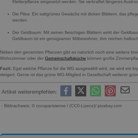
Kletterpflanze eingesetzt werden. Sie verkraftet längeres Austr
Die Pilea: Ein sattgrünes Gewächs mit dicken Blättern, das pflege
werden.
Der Geldbaum: Mit seinen fleischigen Blättern wirkt der Geldbau
Geldbaum ist ein genügsamer Mitbewohner, ihm reichen halbsch
Neben den genannten Pflanzen gibt es natürlich noch eine weitere br
Wohnzimmer oder der
Gemeinschaftsküche
können große Zimmerpflan
Fazit:
Egal welche Pflanze für die WG ausgewählt wird, sie wird ein lo
steigert. Gerne ist das grüne WG-Mitglied in Gesellschaft weiterer g
Artikel weiterempfehlen:
- Bildnachweis: © cocoparisienne / (CC0-Lizenz)/ pixabay.com