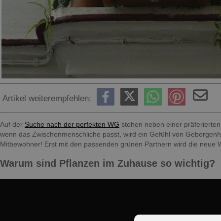
Artikel weiterempfehlen:
Auf der
Suche nach der perfekten WG
stehen neben einer präferierte
wenn das Zwischenmenschliche passt, wird ein Gefühl von Geborgenhei
Mitbewohner! Erst mit den passenden grünen Partnern wird die neue
Warum sind Pflanzen im Zuhause so wichtig?