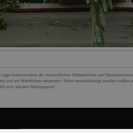
n Lage insbesondere die menschlichen Mitbewohner und Bewohnerinne
t und ein Wohlfühlen einsetzen. Nicht vernachlässigt werden sollten 
 WG zum idealen Rückzugsort!