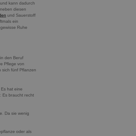
t und kann dadurch
 neben diesen
den
und Sauerstoff
ftmals ein
e gewisse Ruhe
in den Beruf
ve Pflege von
 sich fünf Pflanzen
 Es hat eine
: Es braucht recht
ze. Da sie wenig
epflanze oder als