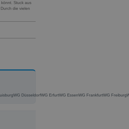
n könnt. Stuck aus
 Durch die vielen
isburg
WG Düsseldorf
WG Erfurt
WG Essen
WG Frankfurt
WG Freiburg
W