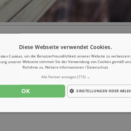
Diese Webseite verwendet Cookies.
k und der Renaissance. Stuck ist in der Tat ein Werkstoff, der schon se
rd. Während der Stuck in der Vergangenheit noch aus Mörtel geferti
nden Cookies, um die Benutzerfreundlichkeit unserer Website zu verbessern.
zung unserer Webseite stimmen Sie der Verwendung von Cookies gemäß uns
 zeigen Euch heute, wie Ihr mit Stuck Eure Wohnung verschönern könn
Richtlinie zu.
Weitere Informationen / Datenschutz
Alle Partner anzeigen
(715) →
tiert. Dafür wurde entweder Mörtel oder sogar echter Stein verwendet.
or verwendet. Dies bietet mehrere Vorteile:
OK
EINSTELLUNGEN ODER ABLE