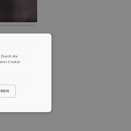
it der Antike zur
gt wurde, besteht
 Durch die
erer Cookie-
t.
 Heute sind eher
HNEN