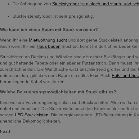
Die Anbringung von
Stuckstyropor ist einfach und staub- und sc
Stuckleistenstyropor ist sehr preisgünstig.
Wie kann ich einen Raum mit Stuck verzieren?
Wenn Ihr eine
Mietwohnung sucht
und dort gerne Stuckleisten anbring
Auch wenn Ihr ein
Haus bauen
möchtet, könnt Ihr dort ohne Bedenken 
Stuckleisten an Decken und Wänden sind ein echter Blickfänger und we
und gut haftende Tapete oder ein ebener Putzanstrich. Dann müsst Ih
zurechtschneiden. Die Wandfläche wirkt anschließend größer und der R
unterscheiden, gibt dies dem Raum ein edles Flair. Auch
Fuß- und Sock
herumliegende Kabel verstecken.
Welche Beleuchtungsmöglichkeiten mit Stuck gibt es?
Eine weitere Verzierungsmöglichkeit sind Stuckrosetten. Allein wirken 
nobel und imposant. Die Stuckrosette setzt den Kronleuchter perfekt
sorgen
LED-Stuckleisten
. Die energiesparende LED-Beleuchtung in Kom
unendliche Dekomöglichkeiten.
Fazit