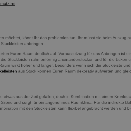
hmutzfrei
en möchtet, könnt Ihr das problemlos tun. Ihr müsst sie beim Auszug n
Stuckleisten anbringen.
rten Euren Raum deutlich auf. Voraussetzung für das Anbringen ist ein
r die Stuckleisten rahmenförmig aneinanderstecken und für die Ecken 
aum wirkt höher und länger. Besonders wenn sich die Stuckleiste und 
elleisten
aus Stuck können Euren Raum dekorativ aufwerten und gleic
sie etwas aus der Zeit gefallen, doch in Kombination mit einem Kronleuc
 in Szene und sorgt für ein angenehmes Raumklima. Für die indirekte 
bination mit den Stuckleisten kann flexibel angebracht werden und bie