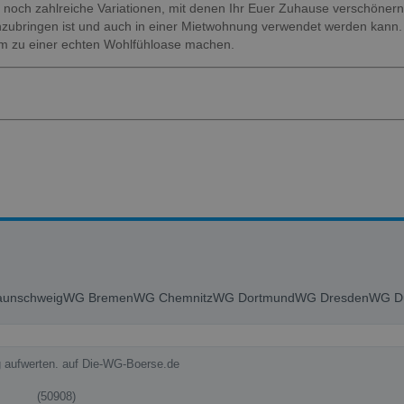
ute noch zahlreiche Variationen, mit denen Ihr Euer Zuhause verschöner
 anzubringen ist und auch in einer Mietwohnung verwendet werden kann.
im zu einer echten Wohlfühloase machen.
unschweig
WG Bremen
WG Chemnitz
WG Dortmund
WG Dresden
WG Du
g aufwerten. auf Die-WG-Boerse.de
(50908)