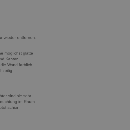
ur wieder entfernen.
e möglichst glatte
und Kanten
die Wand farblich
hzeitig
hter sind sie sehr
Beleuchtung im Raum
tet schier