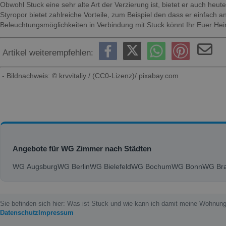
Obwohl Stuck eine sehr alte Art der Verzierung ist, bietet er auch he
Styropor bietet zahlreiche Vorteile, zum Beispiel den dass er einfach
Beleuchtungsmöglichkeiten in Verbindung mit Stuck könnt Ihr Euer He
Artikel weiterempfehlen:
- Bildnachweis: © krvvitaliy / (CC0-Lizenz)/ pixabay.com
Angebote für WG Zimmer nach Städten
WG Augsburg
WG Berlin
WG Bielefeld
WG Bochum
WG Bonn
WG Bra
Sie befinden sich hier: Was ist Stuck und wie kann ich damit meine Wohnun
Datenschutz
Impressum