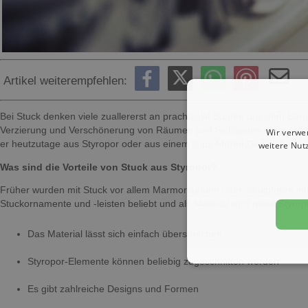
Artikel weiterempfehlen:
Bei Stuck denken viele zuallererst an prachtvolle Bauten aus dem Baroc
Verzierung und Verschönerung von Räumen und Gebäuden eingesetzt wi
Wir verwe
weitere Nut
er heutzutage aus Styropor oder aus einem Gips-Mörtel-Gemisch. Wir
Was sind die Vorteile von Stuck aus Styropor?
Früher wurden mit Stuck vor allem Marmorstatuen oder -skulpturen imi
Stuckornamente und -leisten beliebt und als Material wird meist Styrop
Das Material lässt sich einfach überstreichen
Styropor-Elemente können beliebig zugeschnitten werden
Es gibt zahlreiche Designs und Formen